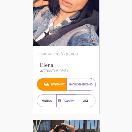
Николаев , Украина
Elena
ACCOUNT №103531
НАЧАТЬ ЧАТ
НАПИСАТЬ ПИСЬМО
УЛЫБКА
ПОДАРОК
LIKE