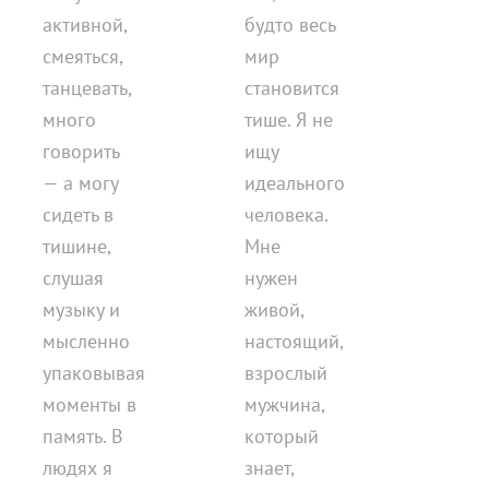
активной,
будто весь
смеяться,
мир
танцевать,
становится
много
тише. Я не
говорить
ищу
— а могу
идеального
сидеть в
человека.
тишине,
Мне
слушая
нужен
музыку и
живой,
мысленно
настоящий,
упаковывая
взрослый
моменты в
мужчина,
память. В
который
людях я
знает,