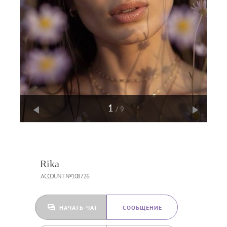
1
/9
Rika
ACCOUNT №108726
НАЧАТЬ ЧАТ
CООБЩЕНИЕ