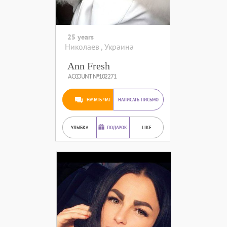
25 years
Николаев , Украина
Ann Fresh
ACCOUNT №102271
НАЧАТЬ ЧАТ
НАПИСАТЬ ПИСЬМО
УЛЫБКА
ПОДАРОК
LIKE