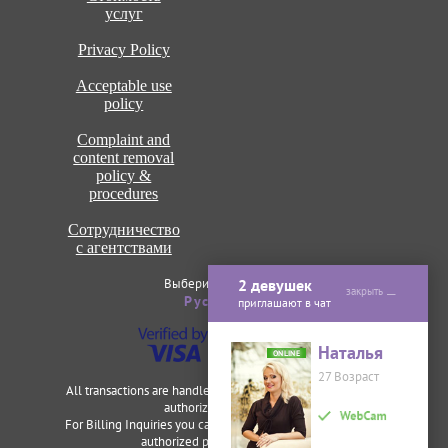
услуг
Privacy Policy
Acceptable use
policy
Complaint and
content removal
policy &
procedures
Сотрудничество
с агентствами
Выберите язык сайта
2 девушек
закрыть
Рус
ENG
приглашают в чат
Наталья
ONLINE
27 Возраст
All transactions are handled securely and discretely by our
authorized merchants.
For Billing Inquiries you can visit
Cardbilling
,
Segpay
as our
authorized payment processor.