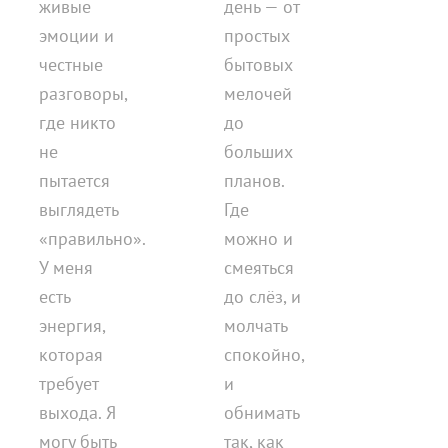
живые
день — от
эмоции и
простых
честные
бытовых
разговоры,
мелочей
где никто
до
не
больших
пытается
планов.
выглядеть
Где
«правильно».
можно и
У меня
смеяться
есть
до слёз, и
энергия,
молчать
которая
спокойно,
требует
и
выхода. Я
обнимать
могу быть
так, как