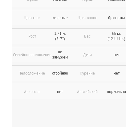
Цвет глаз
зеленые
Цвет волос
брюнетка
1.71 м.
55 кг.
Рост
Вес
(5' 7″)
(121.1 lbs)
не
Семейное положение
Дети
нет
замужем
Телосложение
стройная
Курение
нет
Алкоголь
нет
Английский
нормально