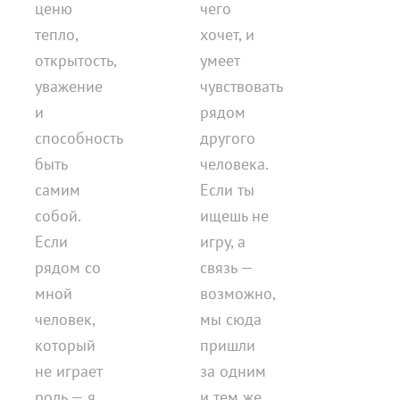
ценю
чего
тепло,
хочет, и
открытость,
умеет
уважение
чувствовать
и
рядом
способность
другого
быть
человека.
самим
Если ты
собой.
ищешь не
Если
игру, а
рядом со
связь —
мной
возможно,
человек,
мы сюда
который
пришли
не играет
за одним
роль — я
и тем же.