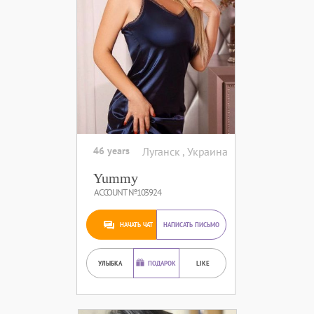
46 years
Луганск , Украина
Yummy
ACCOUNT №103924
НАЧАТЬ ЧАТ
НАПИСАТЬ ПИСЬМО
УЛЫБКА
ПОДАРОК
LIKE