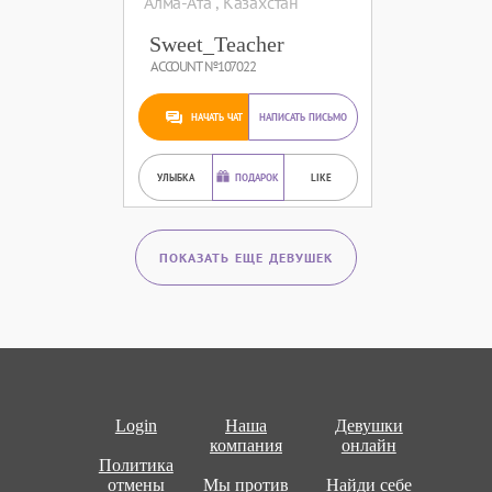
Алма-Ата , Казахстан
Sweet_Teacher
ACCOUNT №107022
НАЧАТЬ ЧАТ
НАПИСАТЬ ПИСЬМО
УЛЫБКА
ПОДАРОК
LIKE
ПОКАЗАТЬ ЕЩЕ ДЕВУШЕК
Login
Наша
Девушки
компания
онлайн
Политика
отмены
Мы против
Найди себе