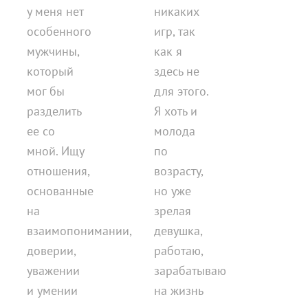
у меня нет
никаких
особенного
игр, так
мужчины,
как я
который
здесь не
мог бы
для этого.
разделить
Я хоть и
ее со
молода
мной. Ищу
по
отношения,
возрасту,
основанные
но уже
на
зрелая
взаимопонимании,
девушка,
доверии,
работаю,
уважении
зарабатываю
и умении
на жизнь