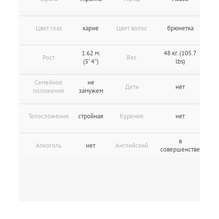
Цвет глаз
карие
Цвет волос
брюнетка
1.62 м.
48 кг. (105.7
Рост
Вес
(5' 4″)
lbs)
Семейное
не
Дети
нет
положение
замужем
Телосложение
стройная
Курение
нет
в
Алкоголь
нет
Английский
совершенстве