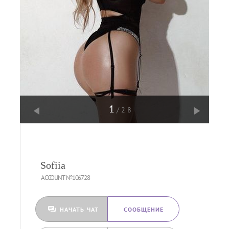
1
/28
Sofiia
ACCOUNT №106728
НАЧАТЬ ЧАТ
CООБЩЕНИЕ