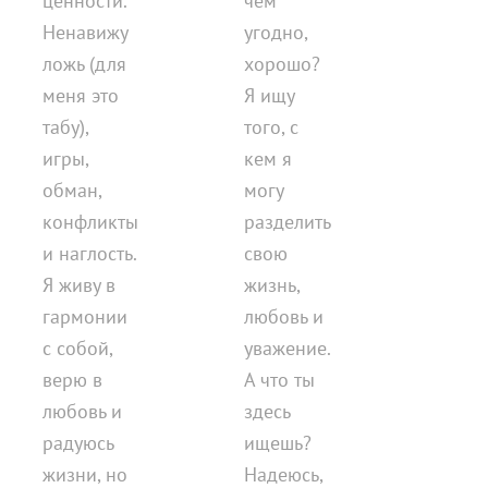
ценности.
чем
Ненавижу
угодно,
ложь (для
хорошо?
меня это
Я ищу
табу),
того, с
игры,
кем я
обман,
могу
конфликты
разделить
и наглость.
свою
Я живу в
жизнь,
гармонии
любовь и
с собой,
уважение.
верю в
А что ты
любовь и
здесь
радуюсь
ищешь?
жизни, но
Надеюсь,