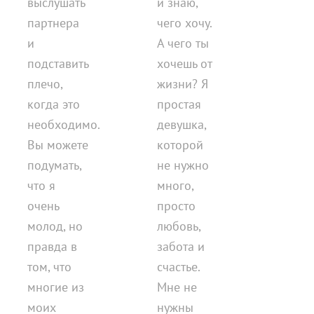
выслушать
и знаю,
партнера
чего хочу.
и
А чего ты
подставить
хочешь от
плечо,
жизни? Я
когда это
простая
необходимо.
девушка,
Вы можете
которой
подумать,
не нужно
что я
много,
очень
просто
молод, но
любовь,
правда в
забота и
том, что
счастье.
многие из
Мне не
моих
нужны