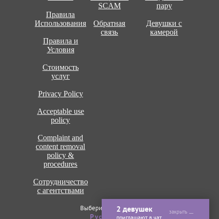
SCAM
пару
Правила
Использования
Обратная
Девушки с
связь
камерой
Правила и
Условия
Стоимость
услуг
Privacy Policy
Acceptable use
policy
Complaint and
content removal
policy &
procedures
Сотрудничество
с агентствами
Выберите язык сайта
2 девушек
закрыть
Рус
ENG
приглашают в чат