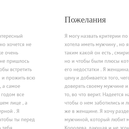
Пожелания
нтересный
Я могу назвать критерии по
ьно хочется не
хотела иметь мужчину , но я
же очень
таким какой он есть , смир
 не пришлось
но и чтобы были плюсы ко
тобы встретить
его недостатки . Я женщина
м и прожить всю
цену и добивается того, чег
, а самое
доверять своему мужчине и 
 годом все
то, во что верит. Надеется н
ем лице , а
чтобы о нем заботились и л
рной . Я
же в женщине. Я хочу разде
 чтобы ты перед
мужчиной, который любит м
о тебя
Королева, дающая и не эго