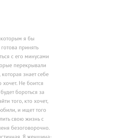
 которым я бы
 готова принять
иться с его минусами
торые перекрывали
, которая знает себе
о хочет. Не боится
будет бороться за
айти того, кто хочет,
юбили, и ищет того
лить свою жизнь с
еня безоговорочно.
истичная. Я женщина-