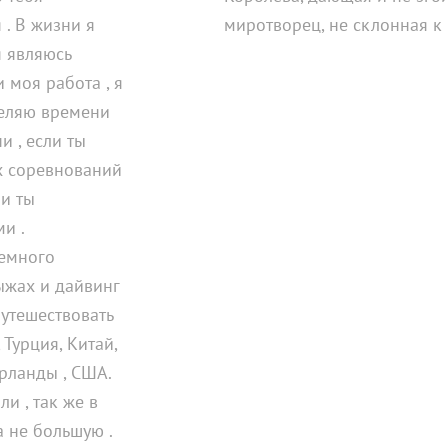
 . В жизни я
миротворец, не склонная к
я являюсь
 моя работа , я
деляю времени
и , если ты
х соревнований
ли ты
и .
емного
ыжах и дайвинг
путешествовать
 Турция, Китай,
ерланды , США.
и , так же в
а не большую .