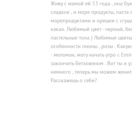
Живу с мамой ей 53 года , она бу
сладкое , и море продукты, паста 
морепродуктами и орешки с сгуще
какао. Любимый‌ цвет - черный, бе
пастельные тона ) Любимые цветы 
особенности пионы , розы . Каку
- меломан, могу начать утро с Emi
закончить Бетховеном . Вот ты и 
немного , теперь мы можем женит
Расскажешь о себе?