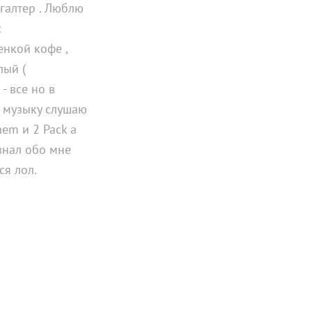
хгалтер . Люблю
с
нкой кофе ,
лый (
- все но в
ю музыку слушаю
nem и 2 Pack а
узнал обо мне
ся лол.