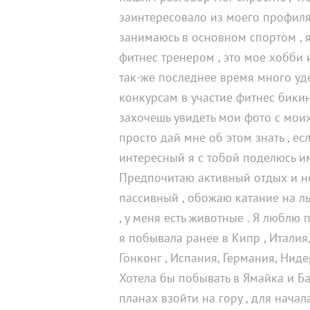
заинтересовало из моего профиля
занимаюсь в основном спортом , 
фитнес тренером , это мое хобби и
так-же последнее время много у
конкурсам в участие фитнес бикин
захочешь увидеть мои фото с мои
просто дай мне об этом знать , ес
интересный я с тобой поделюсь им
Предпочитаю активный отдых и н
пассивный , обожаю катание на л
, у меня есть животные . Я люблю 
я побывала ранее в Кипр , Италия,
Гонконг , Испания, Германия, Нид
Хотела бы побывать в Ямайка и Бал
планах взойти на гору , для начал