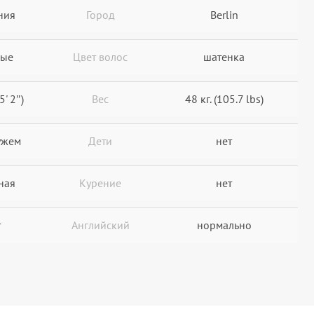
ния
Город
Berlin
ные
Цвет волос
шатенка
5' 2″)
Вес
48 кг. (105.7 lbs)
ужем
Дети
нет
ная
Курение
нет
т
Английский
нормально