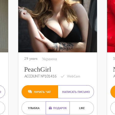
29 years
Украина
3
PeachGirl
ACCOUNT №101416
О
НАЧАТЬ ЧАТ
НАПИСАТЬ ПИСЬМО
УЛЫБКА
ПОДАРОК
LIKE