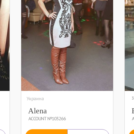
Украина
3
Alena
ACCOUNT №103266