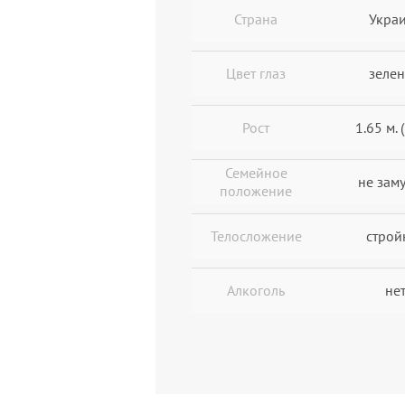
Страна
Укра
Цвет глаз
зеле
Рост
1.65 м. (
Семейное
не зам
положение
Телосложение
строй
Алкоголь
не