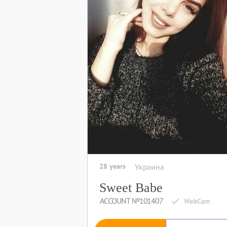
28 years
Украина
Sweet Babe
ACCOUNT №101407