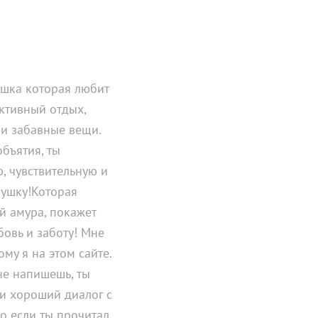
ушка которая любит
активный отдых,
 и забавные вещи.
бъятия, ты
, чувствительную и
вушку!Которая
й амура, покажет
бовь и заботу! Мне
му я на этом сайте.
не напишешь, ты
и хороший диалог с
о если ты прочитал