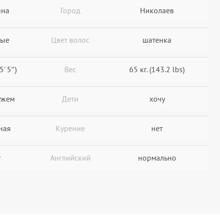
ина
Город
Николаев
ные
Цвет волос
шатенка
5' 5″)
Вес
65 кг. (143.2 lbs)
ужем
Дети
хочу
ная
Курение
нет
т
Английский
нормально