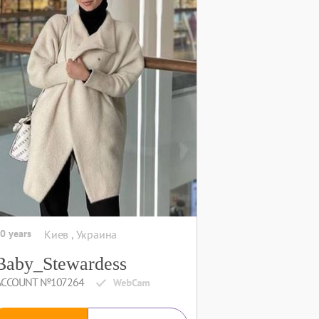
0 years
Киев , Украина
Baby_Stewardess
ACCOUNT №107264