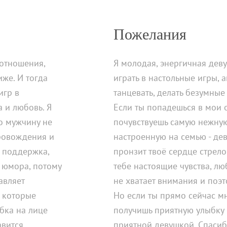
Пожелания
 отношения,
Я молодая, энергичная дев
иже. И тогда
играть в настольные игры, 
игр в
танцевать, делать безумные
а и любовь. Я
Если ты попадешься в мои о
о мужчину не
почувствуешь самую нежную
ровождения и
настроенную на семью - де
 поддержка,
пронзит твоё сердце стрело
о юмора, потому
тебе настоящие чувства, лю
авляет
не хватает внимания и поэто
 которые
Но если ты прямо сейчас м
бка на лице
получишь приятную улыбку 
авится
приятной девушкой. Спасиб